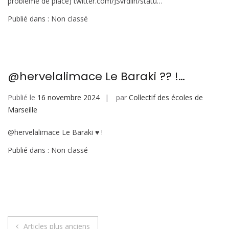
problème de place) twitter.com/JSvrdlin/statu…
Publié dans : Non classé
@hervelalimace Le Baraki ?? !…
Publié le
16 novembre 2024
par
Collectif des écoles de
Marseille
@hervelalimace Le Baraki ♥️ !
Publié dans : Non classé
Navigation
Articles plus anciens