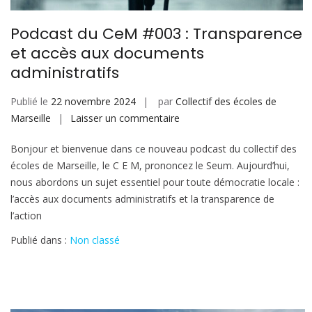
Podcast du CeM #003 : Transparence
et accès aux documents
administratifs
Publié le
22 novembre 2024
par
Collectif des écoles de
sur
Marseille
Laisser un commentaire
Podcast
Bonjour et bienvenue dans ce nouveau podcast du collectif des
du
écoles de Marseille, le C E M, prononcez le Seum. Aujourd’hui,
CeM
nous abordons un sujet essentiel pour toute démocratie locale :
#003
l’accès aux documents administratifs et la transparence de
:
l’action
Transparence
et
Publié dans :
Non classé
accès
aux
documents
administratifs