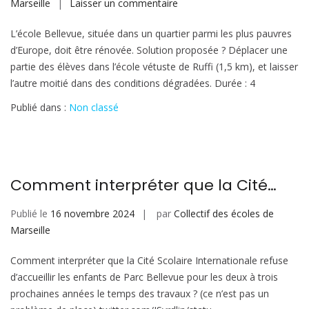
sur
Marseille
Laisser un commentaire
L’école
L’école Bellevue, située dans un quartier parmi les plus pauvres
Bellevue
d’Europe, doit être rénovée. Solution proposée ? Déplacer une
et
partie des élèves dans l’école vétuste de Ruffi (1,5 km), et laisser
Cite
l’autre moitié dans des conditions dégradées. Durée : 4
Jacques
Chirac
Publié dans :
Non classé
:
entre
rénovation
scolaire
Comment interpréter que la Cité…
et
tri
Publié le
16 novembre 2024
par
Collectif des écoles de
social
Marseille
Comment interpréter que la Cité Scolaire Internationale refuse
d’accueillir les enfants de Parc Bellevue pour les deux à trois
prochaines années le temps des travaux ? (ce n’est pas un