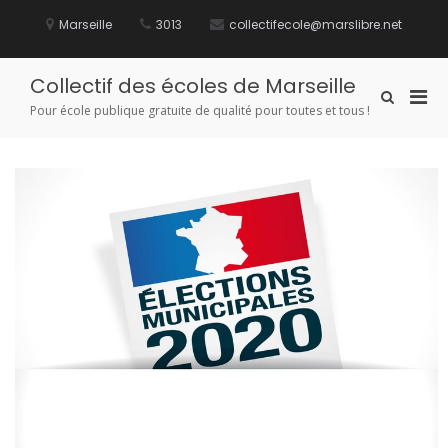
Aller
au
Marseille
3013
collectifecole@marslibre.net
contenu
Collectif des écoles de Marseille
Men
Afficher
Pour école publique gratuite de qualité pour toutes et tous !
le
prin
formulaire
pou
de
mobi
recherche