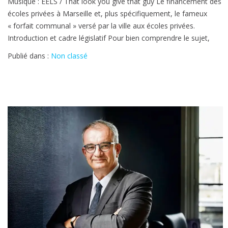
Musique : EELS / That look you give that guy Le financement des
des
écoles privées à Marseille et, plus spécifiquement, le fameux
écoles
« forfait communal » versé par la ville aux écoles privées.
privées,
Introduction et cadre législatif Pour bien comprendre le sujet,
à
la
Publié dans :
Non classé
bien
…