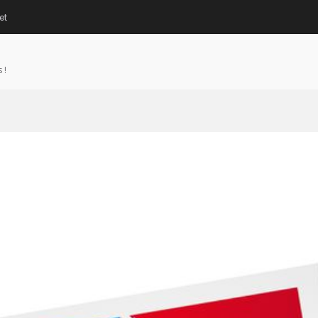
et
 !