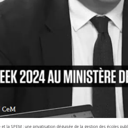
e et la SPEM : une privatisation déguisée de la gestion des écoles pub