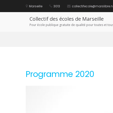
Aller
au
Marseille
3013
collectifecole@marslibre.n
contenu
Collectif des écoles de Marseille
Pour école publique gratuite de qualité pour toutes et tous
Programme 2020