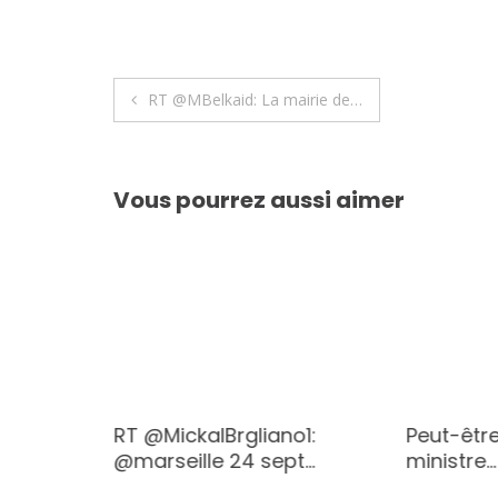
Navigation
RT @MBelkaid: La mairie de…
de
l’article
Vous pourrez aussi aimer
RT @MickalBrgliano1:
Peut-être
sûr,
@marseille 24 sept…
ministre…