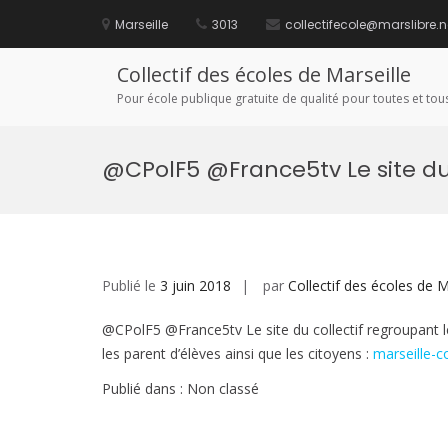
Aller
au
Marseille
3013
collectifecole@marslibre.n
contenu
Collectif des écoles de Marseille
Pour école publique gratuite de qualité pour toutes et tous
@CPolF5 @France5tv Le site d
Publié le
3 juin 2018
par
Collectif des écoles de M
@CPolF5 @France5tv Le site du collectif regroupant les
les parent d’élèves ainsi que les citoyens :
marseille-c
Publié dans : Non classé