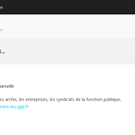
et
 !
u…
arseille
 archis, les entreprises, les syndicats de la fonction publique,
ontre-les-ppp.fr