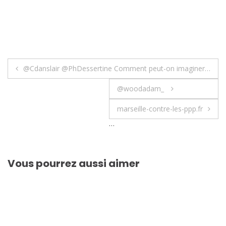
Navigation
@Cdanslair @PhDessertine Comment peut-on imaginer…
de
@woodadam_
l’article
marseille-contre-les-ppp.fr
…
Vous pourrez aussi aimer