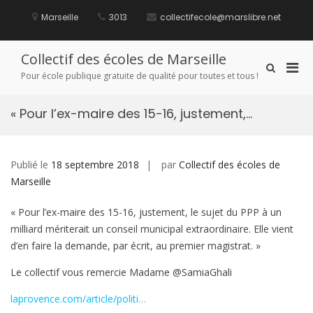
Aller
au
Marseille
3013
collectifecole@marslibre.net
contenu
Collectif des écoles de Marseille
Men
Afficher
Pour école publique gratuite de qualité pour toutes et tous !
le
prin
formulaire
pou
de
« Pour l’ex-maire des 15-16, justement,…
mobi
recherche
Publié le
18 septembre 2018
par
Collectif des écoles de
Marseille
« Pour l’ex-maire des 15-16, justement, le sujet du PPP à un
milliard mériterait un conseil municipal extraordinaire. Elle vient
d’en faire la demande, par écrit, au premier magistrat. »
Le collectif vous remercie Madame @SamiaGhali
laprovence.com/article/politi…