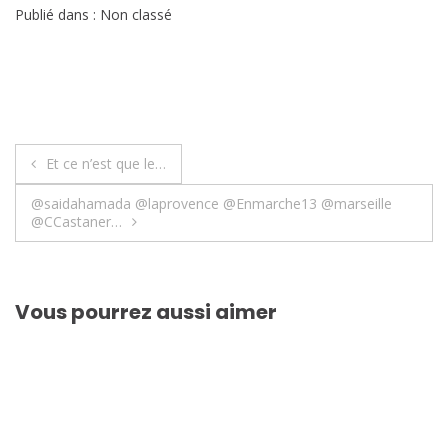
Publié dans : Non classé
Navigation
Et ce n’est que le…
de
@saidahamada @laprovence @Enmarche13 @marseille
@CCastaner…
l’article
Vous pourrez aussi aimer