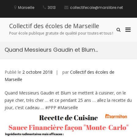
Aller
au
Marseille
3013
collectifecole@marslibre.net
contenu
Collectif des écoles de Marseille
Men
Afficher
Pour école publique gratuite de qualité pour toutes et tous !
le
prin
formulaire
pou
de
Quand Messieurs Gaudin et Blum…
mobi
recherche
Publié le
2 octobre 2018
par
Collectif des écoles de
Marseille
Quand Messieurs Gaudin et Blum se mettent à cuisiner, on le
paye cher, très cher … et ce pendant 25 ans … allez la recette du
jour, c’est cadeau … #PPP #Marseille