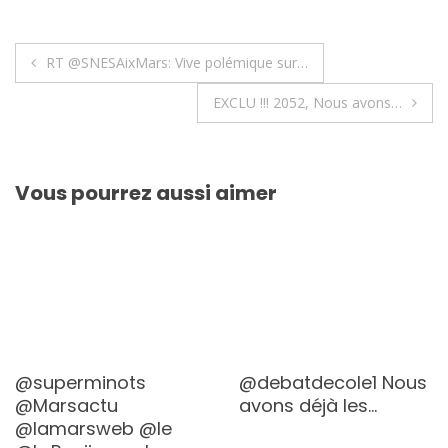
Navigation
RT @SNESAixMars: Vive polémique sur…
de
EXCLU !!! 2052, Nous avons…
l’article
Vous pourrez aussi aimer
@superminots
@debatdecole1 Nous
@Marsactu
avons déjà les…
@lamarsweb @le