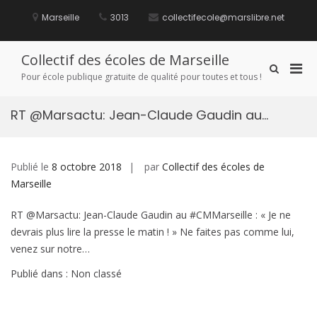
Aller
au
Marseille
3013
collectifecole@marslibre.net
contenu
Collectif des écoles de Marseille
Men
Afficher
Pour école publique gratuite de qualité pour toutes et tous !
le
prin
formulaire
pou
de
RT @Marsactu: Jean-Claude Gaudin au…
mobi
recherche
Publié le
8 octobre 2018
par
Collectif des écoles de
Marseille
RT @Marsactu: Jean-Claude Gaudin au #CMMarseille : « Je ne
devrais plus lire la presse le matin ! » Ne faites pas comme lui,
venez sur notre…
Publié dans : Non classé