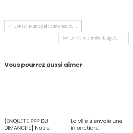
Navigation
Conseil Municipal : audience ou…
de
Mr Le Maire semble fatigué…
l’article
Vous pourrez aussi aimer
[ENQUETE PPP DU
La ville s’envoie une
DIMANCHE] Notre…
injonction…