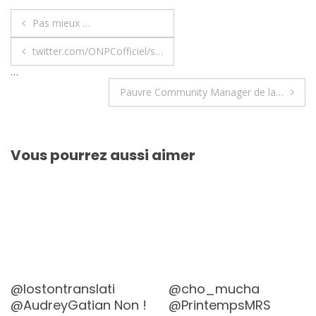
Navigation
Pas mieux …
de
twitter.com/ONPCofficiel/s…
l’article
…
Pauvre Community Manager de la…
Vous pourrez aussi aimer
@lostontranslati
@cho_mucha
@AudreyGatian Non !
@PrintempsMRS