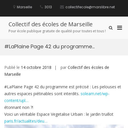
Aller
au
Marseille
3013
collectifecole@marslibre.net
contenu
Collectif des écoles de Marseille
Men
Afficher
Pour école publique gratuite de qualité pour toutes et tous !
le
prin
formulaire
pou
de
#LaPlaine Page 42 du programme…
mobi
recherche
Publié le
14 octobre 2018
par
Collectif des écoles de
Marseille
#LaPlaine Page 42 du programme est précisé : Les pelouses et
autres espaces piétinables sont interdits.
soleam.net/wp-
content/upl…
étonnant non ?!
Voici un véritable Espace Vegetalise Urbain : le jardin truillot
paris.fr/actualites/deu…