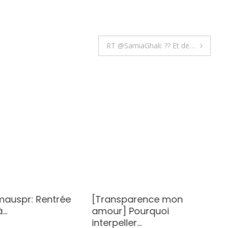
RT @SamiaGhali: ?? Et de…
auspr: Rentrée
[Transparence mon
à…
amour] Pourquoi
interpeller…