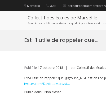
Aller
au
Marseille
3013
collectifecole@marslibre.n
contenu
Collectif des écoles de Marseille
Pour école publique gratuite de qualité pour toutes et tous
Est-il utile de rappeler que…
Publié le
17 octobre 2018
par
Collectif des école
Est-il utile de rappeler que @groupe_NGE est en lice
twitter.com/DavidLaMars/st…
Publié dans : Non classé