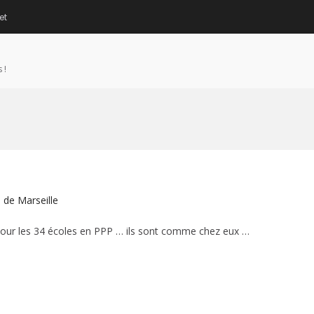
et
 !
s de Marseille
 pour les 34 écoles en PPP … ils sont comme chez eux …