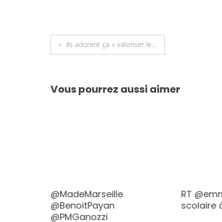
Navigation
Ils adorent ça « valoriser le…
de
l’article
Vous pourrez aussi aimer
utour
@MadeMarseille
RT @emm
@BenoitPayan
scolaire 
@PMGanozzi