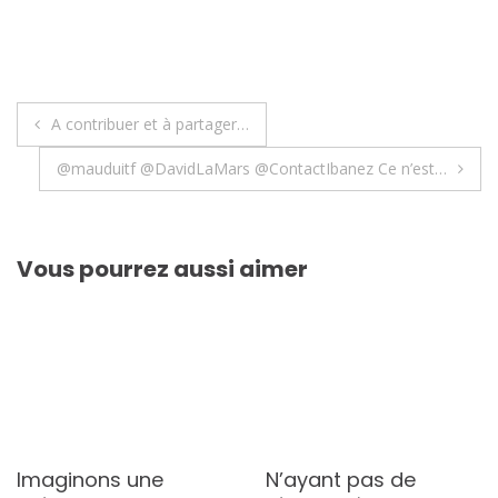
Navigation
A contribuer et à partager…
de
@mauduitf @DavidLaMars @ContactIbanez Ce n’est…
l’article
Vous pourrez aussi aimer
Imaginons une
N’ayant pas de