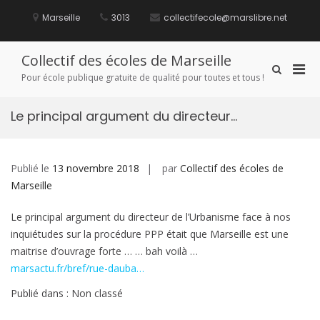
Aller
au
Marseille
3013
collectifecole@marslibre.net
contenu
Collectif des écoles de Marseille
Men
Afficher
Pour école publique gratuite de qualité pour toutes et tous !
le
prin
formulaire
pou
de
Le principal argument du directeur…
mobi
recherche
Publié le
13 novembre 2018
par
Collectif des écoles de
Marseille
Le principal argument du directeur de l’Urbanisme face à nos
inquiétudes sur la procédure PPP était que Marseille est une
maitrise d’ouvrage forte … … bah voilà …
marsactu.fr/bref/rue-dauba…
Publié dans : Non classé