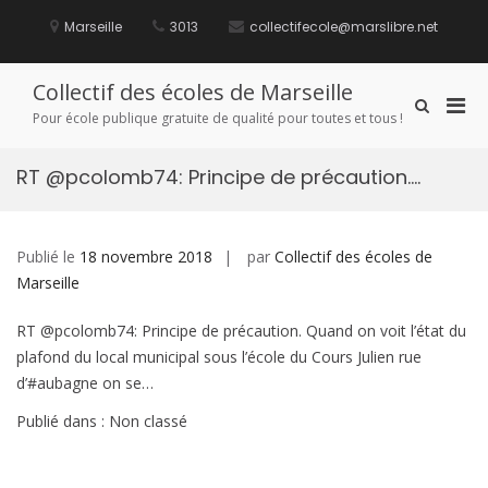
Aller
au
Marseille
3013
collectifecole@marslibre.net
contenu
Collectif des écoles de Marseille
Men
Afficher
Pour école publique gratuite de qualité pour toutes et tous !
le
prin
formulaire
pou
de
RT @pcolomb74: Principe de précaution….
mobi
recherche
Publié le
18 novembre 2018
par
Collectif des écoles de
Marseille
RT @pcolomb74: Principe de précaution. Quand on voit l’état du
plafond du local municipal sous l’école du Cours Julien rue
d’#aubagne on se…
Publié dans : Non classé