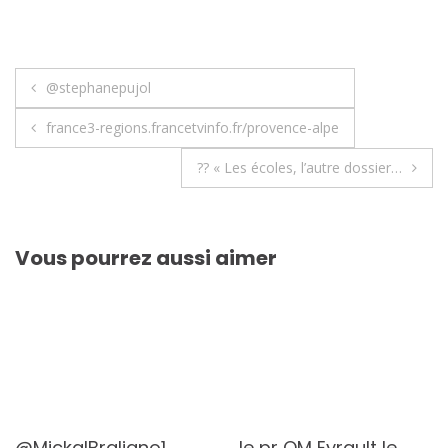
Navigation
@stephanepujol
de
france3-regions.francetvinfo.fr/provence-alpe
l’article
?? « Les écoles, l’autre dossier…
Vous pourrez aussi aimer
@MickalBrgliano1
le pr OM Eyrault le…