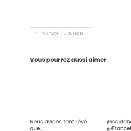
Navigation
Trop forte !!! Diffusez la…
de
l’article
Vous pourrez aussi aimer
Nous avions tant rêvé
@saida
que…
@France