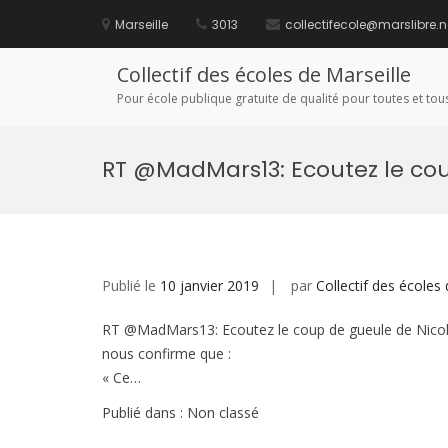
Aller
au
Marseille
3013
collectifecole@marslibre.n
contenu
Collectif des écoles de Marseille
Pour école publique gratuite de qualité pour toutes et tous
RT @MadMars13: Ecoutez le co
Publié le
10 janvier 2019
par
Collectif des écoles 
RT @MadMars13: Ecoutez le coup de gueule de Nicole 
nous confirme que :
« Ce…
Publié dans : Non classé