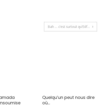
Bah … c’est surtout qu’Edf…
hamada
Quelqu’un peut nous dire
Insoumise
où…