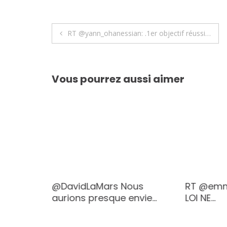
Navigation
RT @yann_ohanessian: .1er objectif réussi…
de
l’article
Vous pourrez aussi aimer
@DavidLaMars Nous
RT @emm
…
aurions presque envie…
LOI NE…