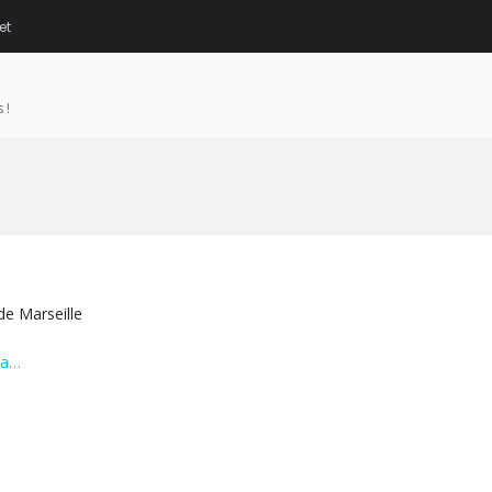
et
 !
de Marseille
ta…