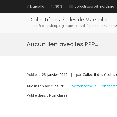
Aller
au
Marseille
3013
collectifecole@marslibre.n
contenu
Collectif des écoles de Marseille
Pour école publique gratuite de qualité pour toutes et tous
Aucun lien avec les PPP…
Publié le
23 janvier 2019
par
Collectif des écoles 
Aucun lien avec les PPP …
twitter.com/PaulKobane/s
Publié dans : Non classé