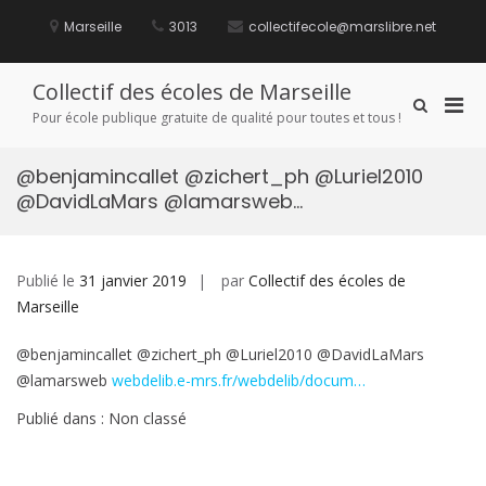
Aller
au
Marseille
3013
collectifecole@marslibre.net
contenu
Collectif des écoles de Marseille
Men
Afficher
Pour école publique gratuite de qualité pour toutes et tous !
le
prin
formulaire
pou
de
@benjamincallet @zichert_ph @Luriel2010
mobi
recherche
@DavidLaMars @lamarsweb…
Publié le
31 janvier 2019
par
Collectif des écoles de
Marseille
@benjamincallet @zichert_ph @Luriel2010 @DavidLaMars
@lamarsweb
webdelib.e-mrs.fr/webdelib/docum…
Publié dans : Non classé