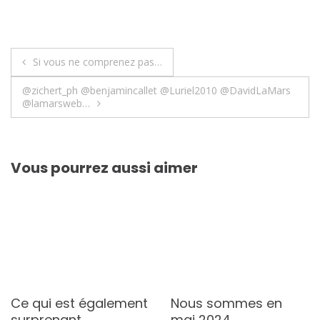
Navigation
Si vous ne comprenez pas…
de
@zichert_ph @benjamincallet @Luriel2010 @DavidLaMars
@lamarsweb…
l’article
Vous pourrez aussi aimer
Ce qui est également
Nous sommes en
surprenant,…
mai 2024,…