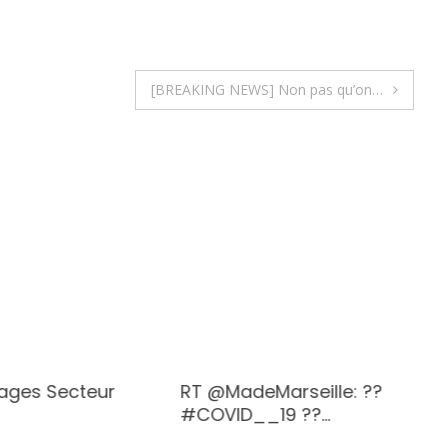
[BREAKING NEWS] Non pas qu’on…
ages Secteur
RT @MadeMarseille: ??
#COVID__19 ??…