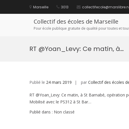
Aller
au
Marseille
3013
collectifecole@marslibre.n
contenu
Collectif des écoles de Marseille
Pour école publique gratuite de qualité pour toutes et tous
RT @Yoan_Levy: Ce matin, à…
Publié le
24 mars 2019
par
Collectif des écoles d
RT @Yoan_Levy: Ce matin, à St Barnabé, opération péti
Mobilisé avec le PS312 à St Bar…
Publié dans : Non classé