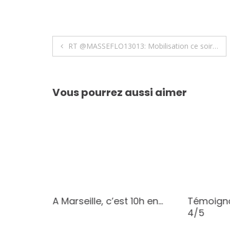
Navigation
RT @MASSEFLO13013: Mobilisation ce soir…
de
l’article
Vous pourrez aussi aimer
ait par…
A Marseille, c’est 10h en…
Témoign
4/5