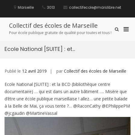
Aller
au
Marseille
3013
collectifecole@marslibre.net
contenu
Collectif des écoles de Marseille
Men
Afficher
Pour école publique gratuite de qualité pour toutes et tous !
le
prin
formulaire
pou
de
Ecole National [SUITE] : et…
mobi
recherche
Publié le
12 avril 2019
par
Collectif des écoles de Marseille
Ecole National [SUITE] : et la BCD (bibliothèque centre
documentaire) … qui est dans un autre bâtiment …. Misère que
d’être une école publique marseillaise ! allez… une petite balade
à la Belle de Mai, ça vous tente ?… @RaconCathy @EPhilippePM
@jcgaudin @MartineVassal