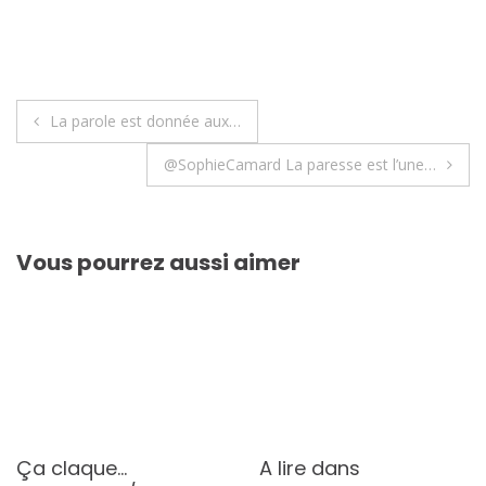
Navigation
La parole est donnée aux…
de
@SophieCamard La paresse est l’une…
l’article
Vous pourrez aussi aimer
Ça claque…
A lire dans