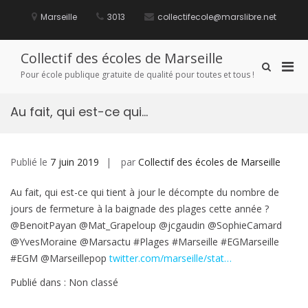
Aller
au
Marseille
3013
collectifecole@marslibre.net
contenu
Collectif des écoles de Marseille
Men
Afficher
Pour école publique gratuite de qualité pour toutes et tous !
le
prin
formulaire
pou
de
Au fait, qui est-ce qui…
mobi
recherche
Publié le
7 juin 2019
par
Collectif des écoles de Marseille
Au fait, qui est-ce qui tient à jour le décompte du nombre de
jours de fermeture à la baignade des plages cette année ?
@BenoitPayan @Mat_Grapeloup @jcgaudin @SophieCamard
@YvesMoraine @Marsactu #Plages #Marseille #EGMarseille
#EGM @Marseillepop
twitter.com/marseille/stat…
Publié dans : Non classé