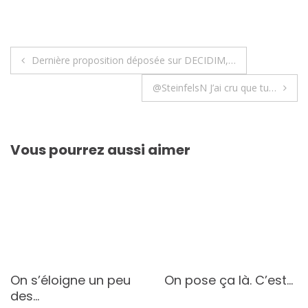
Navigation
Dernière proposition déposée sur DECIDIM,…
de
@SteinfelsN J’ai cru que tu…
l’article
Vous pourrez aussi aimer
On s’éloigne un peu
On pose ça là. C’est…
des…