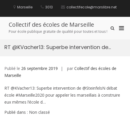
Aller
au
Marseille
3013
collectifecole@marslibre.net
contenu
Collectif des écoles de Marseille
Men
Afficher
Pour école publique gratuite de qualité pour toutes et tous !
le
prin
formulaire
pou
de
RT @KVacher13: Superbe intervention de…
mobi
recherche
Publié le
26 septembre 2019
par
Collectif des écoles de
Marseille
RT @KVacher13: Superbe intervention de @SteinfelsN débat
école #Marseille2020 pour appeler les marseillais à construire
eux mêmes l’école d…
Publié dans : Non classé