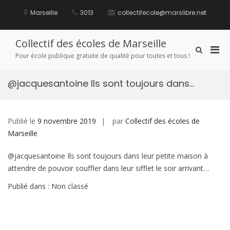
Aller
au
Marseille
3013
collectifecole@marslibre.net
contenu
Collectif des écoles de Marseille
Men
Afficher
Pour école publique gratuite de qualité pour toutes et tous !
le
prin
formulaire
pou
de
@jacquesantoine Ils sont toujours dans…
mobi
recherche
Publié le
9 novembre 2019
par
Collectif des écoles de
Marseille
@jacquesantoine Ils sont toujours dans leur petite maison à
attendre de pouvoir souffler dans leur sifflet le soir arrivant…
Publié dans : Non classé