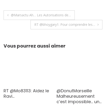
Navigation
@Marsactu Ah… Les Autorisations de…
de
RT @bhoygary1: Pour comprendre les…
l’article
Vous pourrez aussi aimer
RT @Mo83113: Aidez le
@DonutMarseille
Ravi…
Malheureusement
c’est impossible… un…