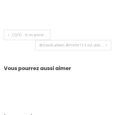
Navigation
CQFD : Si on prend…
de
@DavidLaMars @Prefet13 Il est utile…
l’article
Vous pourrez aussi aimer