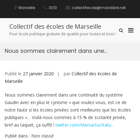
Aller
au
Marseille
3013
collectifecole@marslibre.net
contenu
Collectif des écoles de Marseille
Men
Afficher
Pour école publique gratuite de qualité pour toutes et tous !
le
prin
formulaire
pou
de
Nous sommes clairement dans une…
mobi
recherche
Publié le
27 janvier 2020
par
Collectif des écoles de
Marseille
Nous sommes clairement dans une continuité du système
Gaudin avec en plus le cynisme « que voulez-vous, est-ce de
notre faute si les écoles privées sont meilleures que les écoles
publiques »… Voilà nous sommes à 15 % de scolarité privée,
bref au taquet, ça suffit !
twitter.com/Marsactu/statu…
Publié dans : Non classé