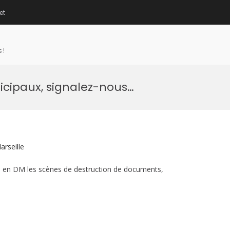
et
 !
cipaux, signalez-nous…
arseille
 en DM les scènes de destruction de documents,