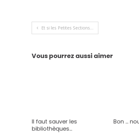
Navigation
Et si les Petites Sections…
de
l’article
Vous pourrez aussi aimer
eu des…
Il faut sauver les
Bon … nou
bibliothèques…