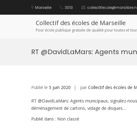
Aller
au
Marseille
3013
collectifecole@marslibre.n
contenu
Collectif des écoles de Marseille
Pour école publique gratuite de qualité pour toutes et tous
RT @DavidLaMars: Agents muni
Publié le
5 juin 2020
par
Collectif des écoles de M
RT @DavidLaMars: Agents municipaux, signalez-nous
déménagement de cartons, vidage de disques…
Publié dans : Non classé