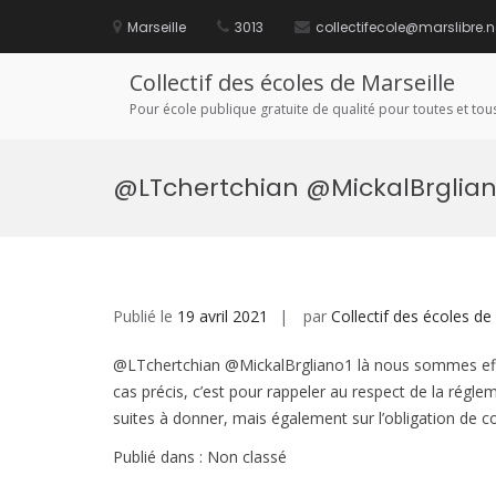
Aller
au
Marseille
3013
collectifecole@marslibre.n
contenu
Collectif des écoles de Marseille
Pour école publique gratuite de qualité pour toutes et tous
@LTchertchian @MickalBrglia
Publié le
19 avril 2021
par
Collectif des écoles de
@LTchertchian @MickalBrgliano1 là nous sommes eff
cas précis, c’est pour rappeler au respect de la réglem
suites à donner, mais également sur l’obligation d
Publié dans : Non classé