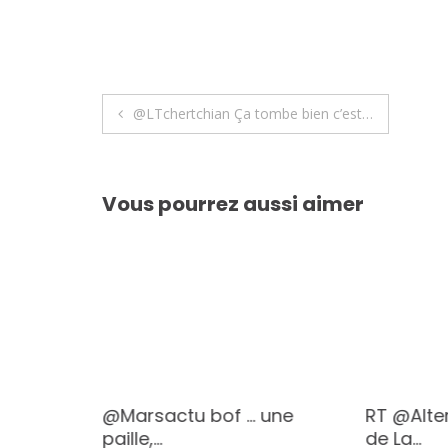
Navigation
@LTchertchian Ça tombe bien c’est…
de
l’article
Vous pourrez aussi aimer
.
@Marsactu bof … une
RT @Alte
paille,…
de La…