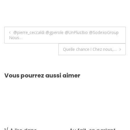
Navigation
@pierre_ceccaldi @gperole @UnPlusBio @SodexoGroup
Nous…
de
Quelle chance ! Chez nous,…
l’article
Vous pourrez aussi aimer