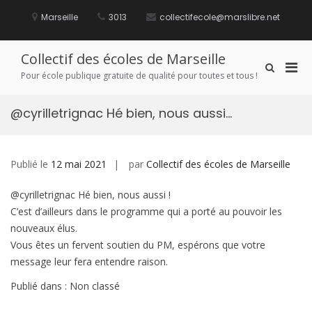
Aller
au
Marseille
3013
collectifecole@marslibre.net
contenu
Collectif des écoles de Marseille
Men
Afficher
Pour école publique gratuite de qualité pour toutes et tous !
le
prin
formulaire
pou
de
@cyrilletrignac Hé bien, nous aussi…
mobi
recherche
Publié le
12 mai 2021
par
Collectif des écoles de Marseille
@cyrilletrignac Hé bien, nous aussi !
C’est d’ailleurs dans le programme qui a porté au pouvoir les
nouveaux élus.
Vous êtes un fervent soutien du PM, espérons que votre
message leur fera entendre raison.
Publié dans : Non classé