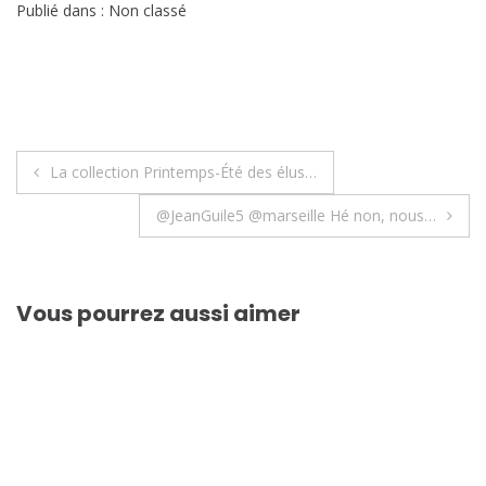
Publié dans : Non classé
Navigation
La collection Printemps-Été des élus…
de
@JeanGuile5 @marseille Hé non, nous…
l’article
Vous pourrez aussi aimer