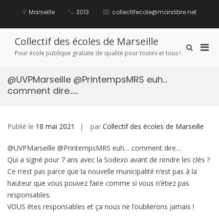
Aller
au
Marseille
3013
collectifecole@marslibre.net
contenu
Collectif des écoles de Marseille
Men
Afficher
Pour école publique gratuite de qualité pour toutes et tous !
le
prin
formulaire
pou
de
@UVPMarseille @PrintempsMRS euh…
mobi
recherche
comment dire……
Publié le
18 mai 2021
par
Collectif des écoles de Marseille
@UVPMarseille @PrintempsMRS euh… comment dire…
Qui a signé pour 7 ans avec la Sodexo avant de rendre les clés ?
Ce n’est pas parce que la nouvelle municipalité n’est pas à la
hauteur que vous pouvez faire comme si vous n’étiez pas
responsables.
VOUS êtes responsables et ça nous ne l’oublierons jamais !