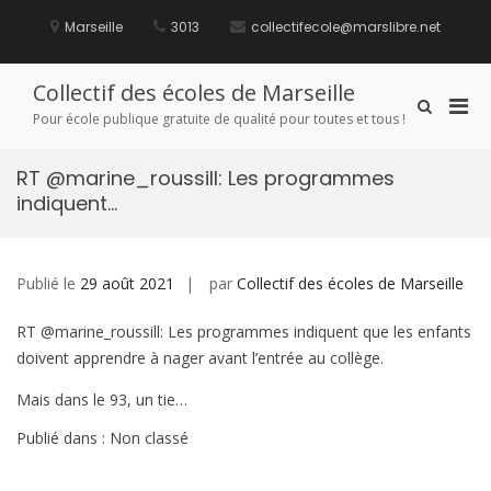
Aller
au
Marseille
3013
collectifecole@marslibre.net
contenu
Collectif des écoles de Marseille
Men
Afficher
Pour école publique gratuite de qualité pour toutes et tous !
le
prin
formulaire
pou
de
RT @marine_roussill: Les programmes
mobi
recherche
indiquent…
Publié le
29 août 2021
par
Collectif des écoles de Marseille
RT @marine_roussill: Les programmes indiquent que les enfants
doivent apprendre à nager avant l’entrée au collège.
Mais dans le 93, un tie…
Publié dans : Non classé