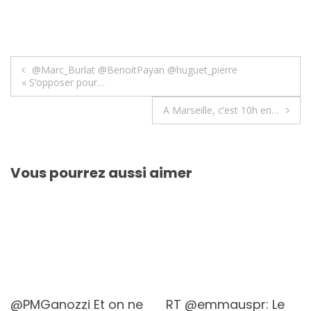
Navigation
@Marc_Burlat @BenoitPayan @huguet_pierre
« S’opposer pour…
de
A Marseille, c’est 10h en…
l’article
Vous pourrez aussi aimer
@PMGanozzi Et on ne
RT @emmauspr: Le