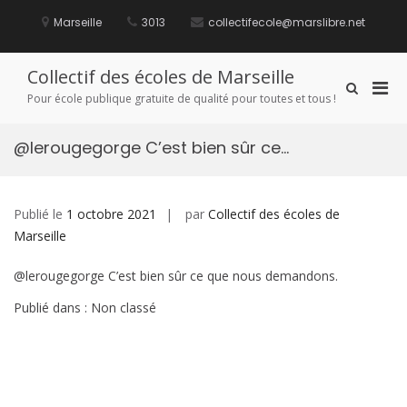
Aller
au
Marseille
3013
collectifecole@marslibre.net
contenu
Collectif des écoles de Marseille
Men
Afficher
Pour école publique gratuite de qualité pour toutes et tous !
le
prin
formulaire
pou
de
@lerougegorge C’est bien sûr ce…
mobi
recherche
Publié le
1 octobre 2021
par
Collectif des écoles de
Marseille
@lerougegorge C’est bien sûr ce que nous demandons.
Publié dans : Non classé