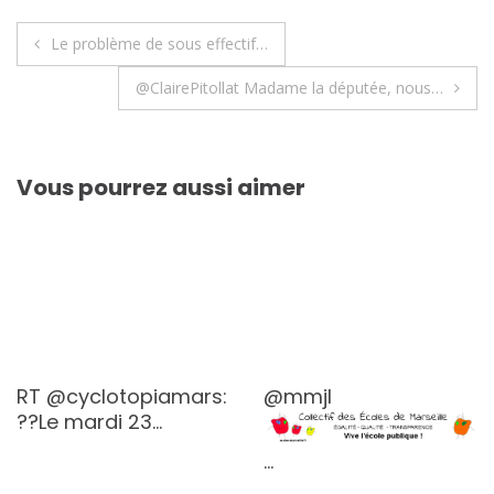
Navigation
Le problème de sous effectif…
de
@ClairePitollat Madame la députée, nous…
l’article
Vous pourrez aussi aimer
RT @cyclotopiamars:
@mmjl
??Le mardi 23…
…