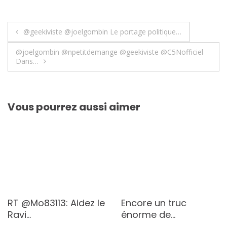
Navigation
@geekiviste @joelgombin Le portage politique…
de
@joelgombin @npetitdemange @geekiviste @C5Nofficiel
Dans…
l’article
Vous pourrez aussi aimer
RT @Mo83113: Aidez le
Encore un truc
Ravi…
énorme de…