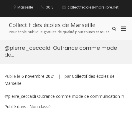
Aller
au
Marseille
3013
collectifecole@marslibre.net
contenu
Collectif des écoles de Marseille
Men
Afficher
Pour école publique gratuite de qualité pour toutes et tous !
le
prin
formulaire
pou
de
@pierre_ceccaldi Outrance comme mode
mobi
recherche
de…
Publié le
6 novembre 2021
par
Collectif des écoles de
Marseille
@pierre_ceccaldi Outrance comme mode de communication ?!
Publié dans : Non classé