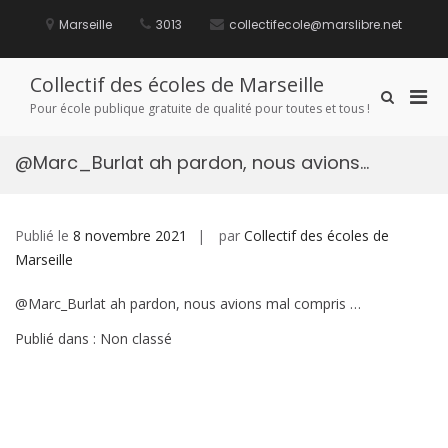
Aller
au
Marseille
3013
collectifecole@marslibre.net
contenu
Collectif des écoles de Marseille
Men
Afficher
Pour école publique gratuite de qualité pour toutes et tous !
le
prin
formulaire
pou
de
@Marc_Burlat ah pardon, nous avions…
mobi
recherche
Publié le
8 novembre 2021
par
Collectif des écoles de
Marseille
@Marc_Burlat ah pardon, nous avions mal compris …
Publié dans : Non classé