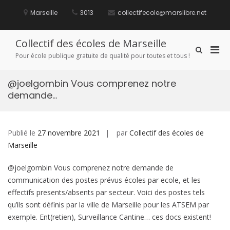
Aller
au
Marseille
3013
collectifecole@marslibre.net
contenu
Collectif des écoles de Marseille
Men
Afficher
Pour école publique gratuite de qualité pour toutes et tous !
le
prin
formulaire
pou
de
@joelgombin Vous comprenez notre
mobi
recherche
demande…
Publié le
27 novembre 2021
par
Collectif des écoles de
Marseille
@joelgombin Vous comprenez notre demande de
communication des postes prévus écoles par ecole, et les
effectifs presents/absents par secteur. Voici des postes tels
qu’ils sont définis par la ville de Marseille pour les ATSEM par
exemple. Ent(retien), Surveillance Cantine… ces docs existent!