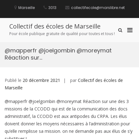
Aller
au
Marseille
3013
collectifecole@marslibre.net
contenu
Collectif des écoles de Marseille
Men
Afficher
Pour école publique gratuite de qualité pour toutes et tous !
le
prin
formulaire
pou
de
@mapperfr @joelgombin @moreymat
mobi
recherche
Réaction sur…
Publié le
20 décembre 2021
par
Collectif des écoles de
Marseille
@mapperfr @joelgombin @moreymat Réaction sur une des 3
missions de la CCODD qui est de la communication des docs
administratif, la CCODD est aux antipodes du CRPA. Les élus
doivent donner les moyens nécessaires à l’administration pour
qu’elle remplisse sa mission. on ne demande pas aux élus de s’y
substituer !