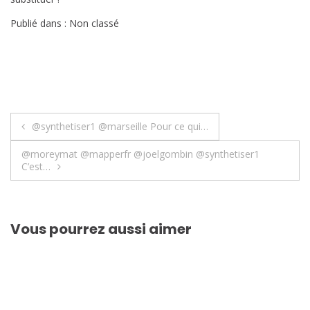
Publié dans : Non classé
Navigation
@synthetiser1 @marseille Pour ce qui…
de
@moreymat @mapperfr @joelgombin @synthetiser1
C’est…
l’article
Vous pourrez aussi aimer