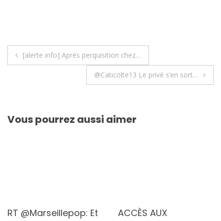
Navigation
[alerte info] Après perquisition chez…
de
@Caticolte13 Le privé s’en sort…
l’article
Vous pourrez aussi aimer
RT @Marseillepop: Et
ACCÈS AUX