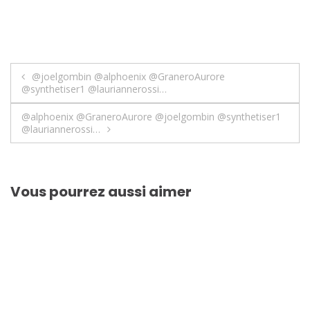
Navigation
@joelgombin @alphoenix @GraneroAurore
@synthetiser1 @lauriannerossi…
de
@alphoenix @GraneroAurore @joelgombin @synthetiser1
l’article
@lauriannerossi…
Vous pourrez aussi aimer