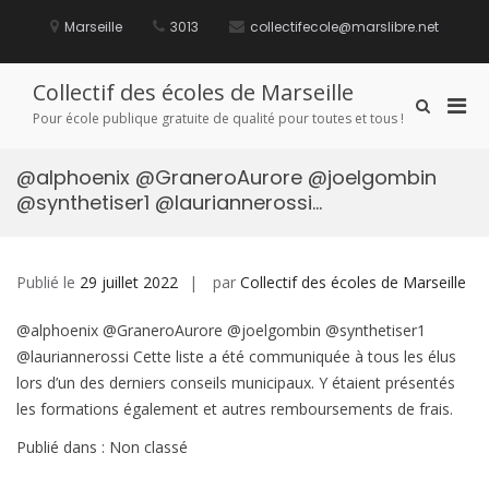
Aller
au
Marseille
3013
collectifecole@marslibre.net
contenu
Collectif des écoles de Marseille
Men
Afficher
Pour école publique gratuite de qualité pour toutes et tous !
le
prin
formulaire
pou
de
@alphoenix @GraneroAurore @joelgombin
mobi
recherche
@synthetiser1 @lauriannerossi…
Publié le
29 juillet 2022
par
Collectif des écoles de Marseille
@alphoenix @GraneroAurore @joelgombin @synthetiser1
@lauriannerossi Cette liste a été communiquée à tous les élus
lors d’un des derniers conseils municipaux. Y étaient présentés
les formations également et autres remboursements de frais.
Publié dans : Non classé