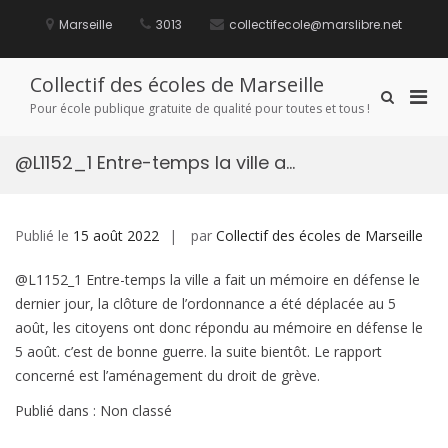
Aller
au
Marseille
3013
collectifecole@marslibre.net
contenu
Collectif des écoles de Marseille
Men
Afficher
Pour école publique gratuite de qualité pour toutes et tous !
le
prin
formulaire
pou
de
@L1152_1 Entre-temps la ville a…
mobi
recherche
Publié le
15 août 2022
par
Collectif des écoles de Marseille
@L1152_1 Entre-temps la ville a fait un mémoire en défense le
dernier jour, la clôture de l’ordonnance a été déplacée au 5
août, les citoyens ont donc répondu au mémoire en défense le
5 août. c’est de bonne guerre. la suite bientôt. Le rapport
concerné est l’aménagement du droit de grève.
Publié dans : Non classé