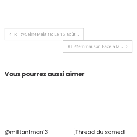
Navigation
RT @CelineMalaise: Le 15 août…
de
RT @emmauspr: Face à la…
l’article
Vous pourrez aussi aimer
@militantman13
[Thread du samedi