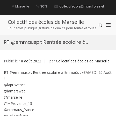
Aller
au
Marseille
3013
collectifecole@marslibre.net
contenu
Collectif des écoles de Marseille
Men
Afficher
Pour école publique gratuite de qualité pour toutes et tous !
le
prin
formulaire
pou
de
RT @emmauspr: Rentrée scolaire à…
mobi
recherche
Publié le
18 août 2022
par
Collectif des écoles de Marseille
RT @emmauspr: Rentrée scolaire à Emmaüs : »SAMEDI 20 Août
!
@laprovence
@lamarsweb
@marseille
@MProvence_13
@emmaus_france
@CollectifCeM