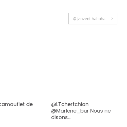
@jvinzent hahaha…
 camouflet de
@LTchertchian
@Marlene_bur Nous ne
disons…