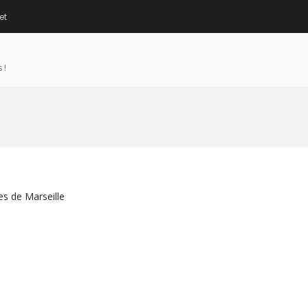
et
 !
es de Marseille