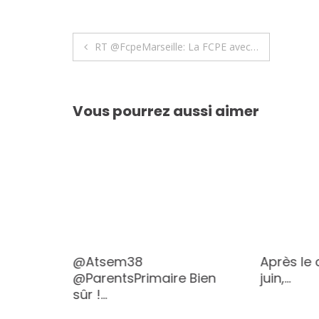
Navigation
RT @FcpeMarseille: La FCPE avec…
de
l’article
Vous pourrez aussi aimer
a
@Atsem38
Après le
@ParentsPrimaire Bien
juin,…
sûr !…