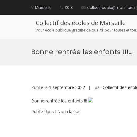
Aller
au
Marseille
3013
collectifecole@marslibre.n
contenu
Collectif des écoles de Marseille
Pour école publique gratuite de qualité pour toutes et tous
Bonne rentrée les enfants !!!…
Publié le
1 septembre 2022
par
Collectif des écol
Bonne rentrée les enfants !!!
Publié dans : Non classé