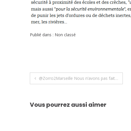
Publié dans : Non classé
Navigation
@Zorro2Marseille Nous n’avons pas fait…
de
l’article
Vous pourrez aussi aimer