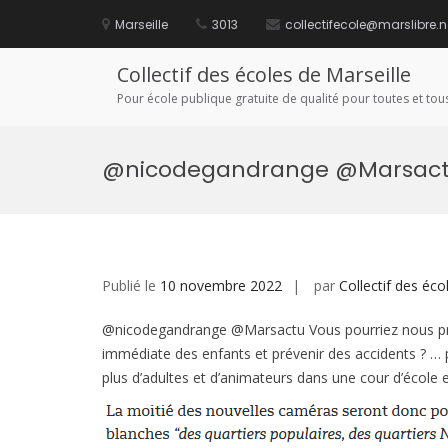
Aller
au
Marseille
3013
collectifecole@marslibre.n
contenu
Collectif des écoles de Marseille
Pour école publique gratuite de qualité pour toutes et tous
@nicodegandrange @Marsactu
Publié le
10 novembre 2022
par
Collectif des éco
@nicodegandrange @Marsactu Vous pourriez nous préci
immédiate des enfants et prévenir des accidents ? … 
plus d’adultes et d’animateurs dans une cour d’école 