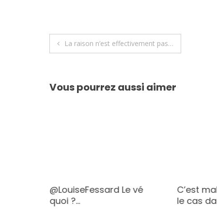
Navigation
La raison n’est effectivement pas…
de
l’article
Vous pourrez aussi aimer
 pouvez
@LouiseFessard Le vé
C’est ma
quoi ?…
le cas d