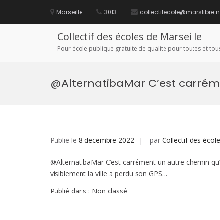
Aller
au
Marseille
3013
collectifecole@marslibre.n
contenu
Collectif des écoles de Marseille
Pour école publique gratuite de qualité pour toutes et tous
@AlternatibaMar C’est carrém
Publié le
8 décembre 2022
par
Collectif des écol
@AlternatibaMar C’est carrément un autre chemin qu’i
visiblement la ville a perdu son GPS…
Publié dans : Non classé