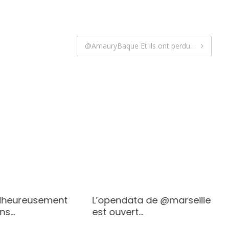
@AmauryBaque Et ils ont perdu…
lheureusement
L’opendata de @marseille
ans…
est ouvert…