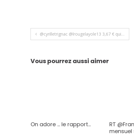
Navigation
@cyrilletrignac @lrougelayole13 3,67 € qui…
de
l’article
Vous pourrez aussi aimer
cole
On adore … le rapport…
RT @Fran
…
mensuel 