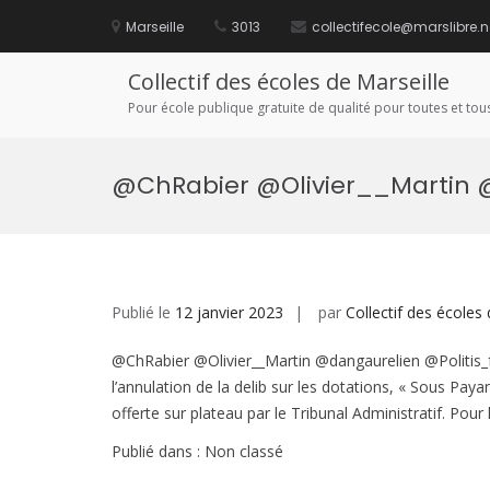
Aller
au
Marseille
3013
collectifecole@marslibre.n
contenu
Collectif des écoles de Marseille
Pour école publique gratuite de qualité pour toutes et tous
@ChRabier @Olivier__Martin @
Publié le
12 janvier 2023
par
Collectif des écoles 
@ChRabier @Olivier__Martin @dangaurelien @Politis_
l’annulation de la delib sur les dotations, « Sous Paya
offerte sur plateau par le Tribunal Administratif. Pour le
Publié dans : Non classé