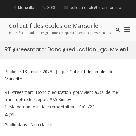
Aller
au
Marseille
3013
collectifecole@marslibre.net
contenu
Collectif des écoles de Marseille
Men
Afficher
Pour école publique gratuite de qualité pour toutes et tous !
le
prin
formulaire
pou
de
RT @reesmarc: Donc @education_gouv vient…
mobi
recherche
Publié le
13 janvier 2023
par
Collectif des écoles de
Marseille
RT @reesmarc: Donc @education_gouv vient aussi de me
transmettre le rapport #McKinsey
1. Ma demande initiale remontait au 19/01/22
2. j’ai…
Publié dans : Non classé