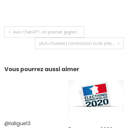
Navigation
Avec ChatGPT, on pourrait gagner…
de
[Actu Chantier] Construction Ecole Jolie…
l’article
Vous pourrez aussi aimer
@laligue13