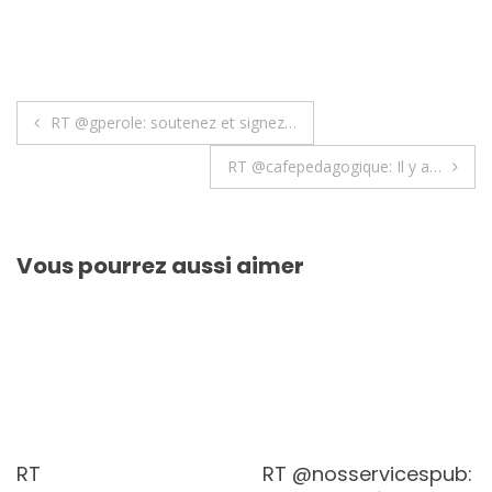
Navigation
RT @gperole: soutenez et signez…
de
RT @cafepedagogique: Il y a…
l’article
Vous pourrez aussi aimer
RT
RT @nosservicespub: