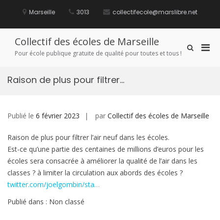
Aller
au
Marseille
3013
collectifecole@marslibre.net
contenu
Collectif des écoles de Marseille
Men
Afficher
Pour école publique gratuite de qualité pour toutes et tous !
le
prin
formulaire
pou
de
Raison de plus pour filtrer…
mobi
recherche
Publié le
6 février 2023
par
Collectif des écoles de Marseille
Raison de plus pour filtrer l’air neuf dans les écoles.
Est-ce qu’une partie des centaines de millions d’euros pour les
écoles sera consacrée à améliorer la qualité de l’air dans les
classes ? à limiter la circulation aux abords des écoles ?
twitter.com/joelgombin/sta…
Publié dans : Non classé