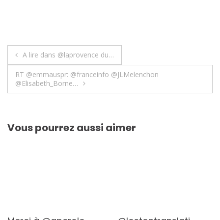
Navigation
A lire dans @laprovence du…
de
RT @emmauspr: @franceinfo @JLMelenchon
@Elisabeth_Borne…
l’article
Vous pourrez aussi aimer