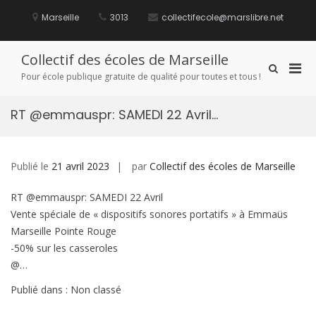
Aller
au
Marseille
3013
collectifecole@marslibre.net
contenu
Collectif des écoles de Marseille
Men
Afficher
Pour école publique gratuite de qualité pour toutes et tous !
le
prin
formulaire
pou
de
RT @emmauspr: SAMEDI 22 Avril…
mobi
recherche
Publié le
21 avril 2023
par
Collectif des écoles de Marseille
RT @emmauspr: SAMEDI 22 Avril
Vente spéciale de « dispositifs sonores portatifs » à Emmaüs
Marseille Pointe Rouge
-50% sur les casseroles
@…
Publié dans : Non classé