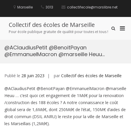
Aller
au
Marseille
3013
collectifecole@marslibre.net
contenu
Collectif des écoles de Marseille
Men
Afficher
Pour école publique gratuite de qualité pour toutes et tous !
le
prin
formulaire
pou
de
@AClaudiusPetit @BenoitPayan
mobi
recherche
@EmmanuelMacron @marseille Heuu…
Publié le
28 juin 2023
par
Collectif des écoles de Marseille
@AClaudiusPetit @BenoitPayan @EmmanuelMacron @marseille
Heuu … c’est quoi cet engagement de 1Md€ pour la renovation
/construction des 188 écoles ? A notre connaissance le coût
global sera de 1,6Md€, dont 250Md€ de l’état, 150M€ d’aides de
droit commun (DSIL ANRU) le reste pour la ville de Marseille et
les Marseillais (1,2Md€).