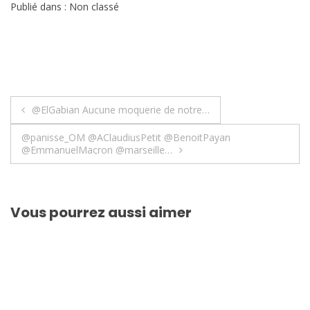
Publié dans : Non classé
Navigation
@ElGabian Aucune moquerie de notre…
de
@panisse_OM @AClaudiusPetit @BenoitPayan
@EmmanuelMacron @marseille…
l’article
Vous pourrez aussi aimer