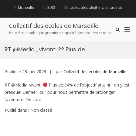
Aller
au
Marseille
3013
collectifecole@marslibre.net
contenu
Collectif des écoles de Marseille
Men
Afficher
Pour école publique gratuite de qualité pour toutes et tous !
le
prin
formulaire
pou
de
RT @Media_vivant: ?? Plus de…
mobi
recherche
Publié le
28 juin 2023
par
Collectif des écoles de Marseille
RT @Media_vivant:
Plus de 94% de l’objectif atteint : on y est
presque! Dernier jour pour nous permettre de prolonger
l’aventure. De cont…
Publié dans : Non classé