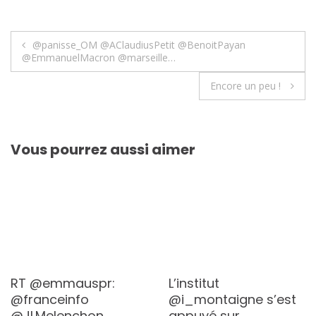
Navigation
@panisse_OM @AClaudiusPetit @BenoitPayan
@EmmanuelMacron @marseille…
de
Encore un peu !
l’article
Vous pourrez aussi aimer
RT @emmauspr:
L’institut
@franceinfo
@i_montaigne s’est
@JLMelenchon
appuyé sur…