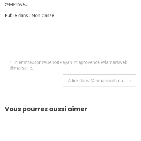
@MProve…
Publié dans : Non classé
Navigation
@emmauspr @BenoitPayan @laprovence @lamarsweb
@marseille…
de
A lire dans @lamarsweb du…
l’article
Vous pourrez aussi aimer