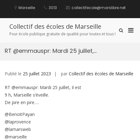
Aller
au
Marseille
3013
collectifecole@marslibre.net
contenu
Collectif des écoles de Marseille
Men
Afficher
Pour école publique gratuite de qualité pour toutes et tous !
le
prin
formulaire
pou
de
RT @emmauspr: Mardi 25 juillet,…
mobi
recherche
Publié le
25 juillet 2023
par
Collectif des écoles de Marseille
RT @emmauspr: Mardi 25 juillet, il est
9 h, Marseille s’éveille.
De pire en pire….
@BenoitPayan
@laprovence
@lamarsweb
@marseille