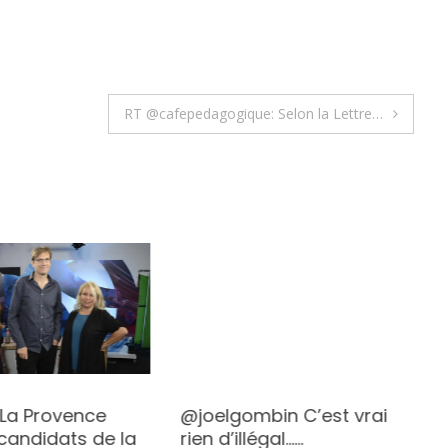
RT @cafepedagogique: Selon la Lettre…
@joelgombin C’est vrai
 La Provence
rien d’illégal……
candidats de la