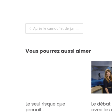
Navigation
Après le camouflet de juin,…
de
l’article
Vous pourrez aussi aimer
Le seul risque que
Le débat
e
prenait…
avec les 