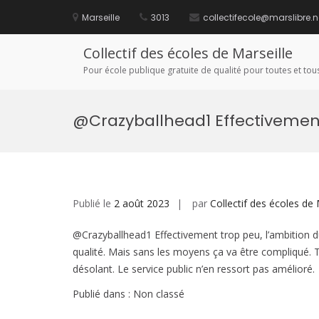
Aller
au
Marseille
3013
collectifecole@marslibre.n
contenu
Collectif des écoles de Marseille
Pour école publique gratuite de qualité pour toutes et tous
@Crazyballhead1 Effectivement
Publié le
2 août 2023
par
Collectif des écoles de 
@Crazyballhead1 Effectivement trop peu, l’ambition d
qualité. Mais sans les moyens ça va être compliqué. T
désolant. Le service public n’en ressort pas amélioré.
Publié dans : Non classé