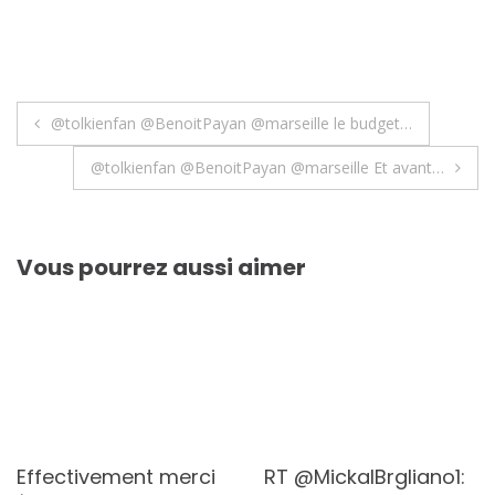
Navigation
@tolkienfan @BenoitPayan @marseille le budget…
de
@tolkienfan @BenoitPayan @marseille Et avant…
l’article
Vous pourrez aussi aimer
Effectivement merci
RT @MickalBrgliano1: