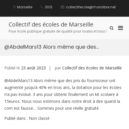
Aller
au
Marseille
3013
collectifecole@marslibre.net
contenu
Collectif des écoles de Marseille
Men
Afficher
Pour école publique gratuite de qualité pour toutes et tous !
le
prin
formulaire
pou
de
@AbdelMars13 Alors même que des…
mobi
recherche
Publié le
23 août 2023
par
Collectif des écoles de Marseille
@AbdelMars13 Alors même que des prix du fournisseur ont
augmenté jusqu’à 40% en trois ans, la dotation pour les écoles
n’a pas évolué. 3 ans pour obtenir finalement un kit scolaire à
15euros. Nous nous estimons dans notre droit à dire quand la
com est fausse… Sommes pour une réelle gratuité
Publié dans : Non classé