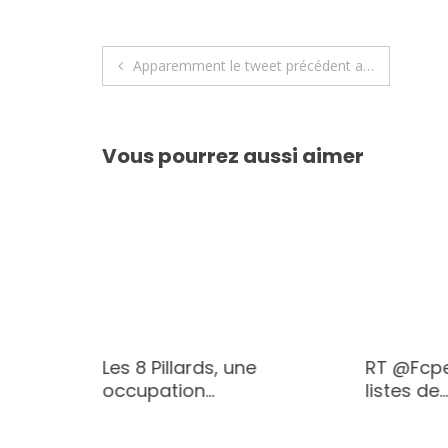
Navigation
Apparemment le tweet précédent a…
de
l’article
Vous pourrez aussi aimer
 de
Les 8 Pillards, une
RT @Fcpe
occupation…
listes de