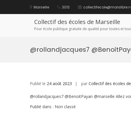
Aller
au
Marseille
3013
collectifecole@marslibre.n
contenu
Collectif des écoles de Marseille
Pour école publique gratuite de qualité pour toutes et tous
@rollandjacques7 @BenoitPaya
Publié le
24 août 2023
par
Collectif des écoles de
@rollandjacques7 @BenoitPayan @marseille Allez voir
Publié dans : Non classé