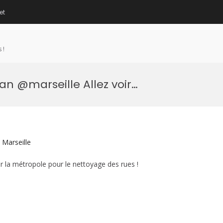
et
 !
n @marseille Allez voir…
 Marseille
 la métropole pour le nettoyage des rues !