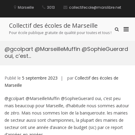
Aller
au
Marseille
3013
collectifecole@marslibre.net
contenu
Collectif des écoles de Marseille
Men
Afficher
Pour école publique gratuite de qualité pour toutes et tous !
le
prin
formulaire
pou
de
@gcolpart @MarseilleMuffin @SophieGuerard
mobi
recherche
oui, c’est…
Publié le
5 septembre 2023
par
Collectif des écoles de
Marseille
@gcolpart @MarseilleMuffin @SophieGuerard oui, c’est peu
mais beaucoup pour Marseille, d’habitude nous sommes autour
de zéro. Mais nous sommes loin de la banqueroute. les mairies
de secteur aussi sont championnes, la plupart des mairies de
secteur ont une année d’avance de budget (sic) par ce report
d’années en années.