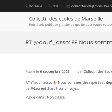
Aller
au
Marseille
3013
collectifecole@marslibre.n
contenu
Collectif des écoles de Marseille
Pour école publique gratuite de qualité pour toutes et tous
RT @aouf_asso: ?? Nous som
Publié le
6 septembre 2023
par
Collectif des écol
RT @aouf_asso:
Nous sommes désespérées : depui
de @LaurentLhardit sur un suje…
Publié dans : Non classé