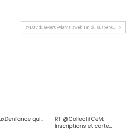
@DavidLaMars @lamarsweb Fin du suspens…
euxDenfance qui…
RT @CollectifCeM:
Inscriptions et carte…