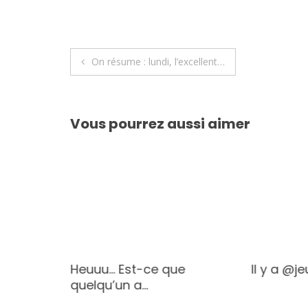
Navigation
On résume : lundi, l’excellent…
de
l’article
Vous pourrez aussi aimer
le
Heuuu… Est-ce que
Il y a @j
quelqu’un a…