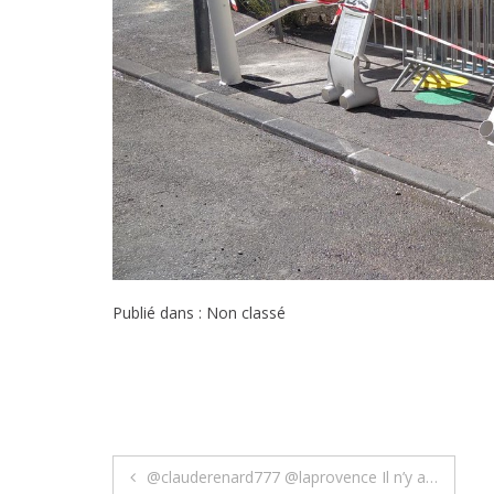
Publié dans : Non classé
Navigation
@clauderenard777 @laprovence Il n’y a…