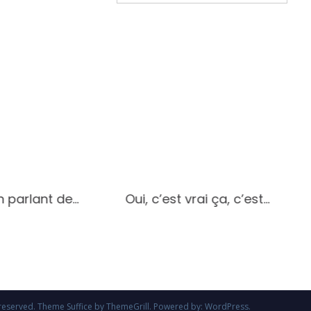
en parlant de…
Oui, c’est vrai ça, c’est…
ts reserved. Theme
Suffice
by ThemeGrill. Powered by:
WordPress
.