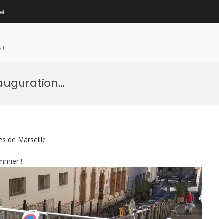
et
 !
nauguration…
es de Marseille
mmier !