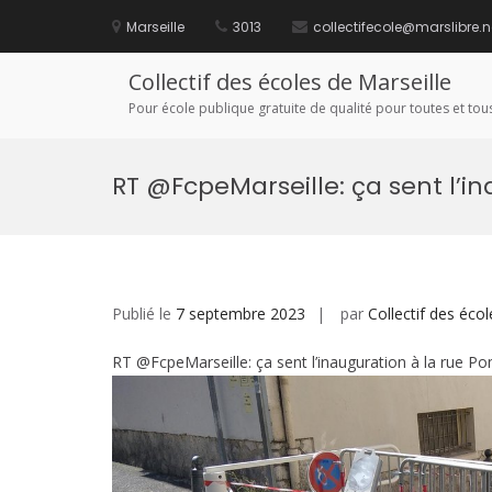
Aller
au
Marseille
3013
collectifecole@marslibre.n
contenu
Collectif des écoles de Marseille
Pour école publique gratuite de qualité pour toutes et tous
RT @FcpeMarseille: ça sent l’i
Publié le
7 septembre 2023
par
Collectif des écol
RT @FcpeMarseille: ça sent l’inauguration à la rue Po