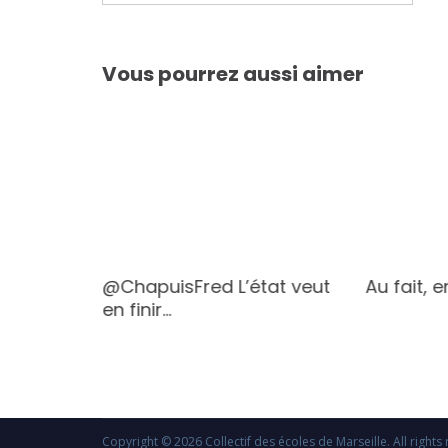
de
l’article
Vous pourrez aussi aimer
anquer
@ChapuisFred L’état veut
Au fait, 
en finir…
Copyright © 2026
Collectif des écoles de Marseille
. All righ